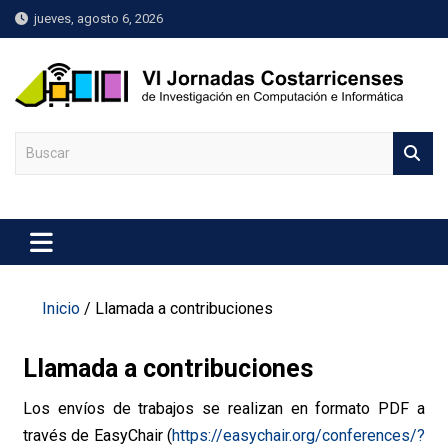
Skip
jueves, agosto 6, 2026
to
content
VI Jornadas Costarricenses
Las Jornadas Costarricenses en Investigación en
Computación e Informática (JoCICI), se llevan a cabo desde
S
en Investigación en
el año 2013 como una iniciativa de las cinco universidades
e
públicas de Costa Rica y cuyo objetivo es divulgar la
Computación e Informática
a
investigación realizada en estas áreas entre la comunidad
r
(JoCICI)
científica, académica y estudiantil del país
c
h
Inicio
Llamada a contribuciones
Llamada a contribuciones
Los envíos de trabajos se realizan en formato PDF a
través de EasyChair (
https://easychair.org/conferences/?